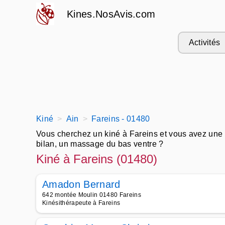
Kines.NosAvis.com
Activités
Kiné
Ain
Fareins - 01480
Vous cherchez un kiné à Fareins et vous avez une pr
bilan, un massage du bas ventre ?
Trouvez un bon kiné pres de chez soi pour faire un
Kiné à Fareins (01480)
rééducation posturale globale.
Appelez les meilleurs kinésithérapeutes à Fareins po
Amadon Bernard
de la rééducation cardiaque, de la rééducation ap
642 montée Moulin 01480 Fareins
Kinésithérapeute à Fareins