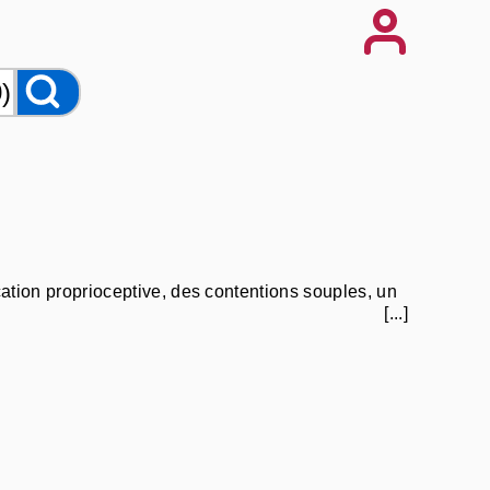
cation proprioceptive, des contentions souples, un
[...]
 vestibulaire, de la rééducation périnéale, de la
a rééducation machoire, de la rééducation cheville,