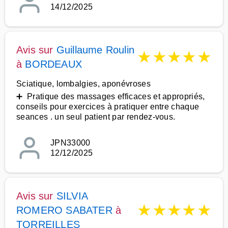
14/12/2025
Avis sur
Guillaume Roulin
★
★
★
★
★
à
BORDEAUX
Sciatique, lombalgies, aponévroses
➕ Pratique des massages efficaces et appropriés,
conseils pour exercices à pratiquer entre chaque
seances . un seul patient par rendez-vous.
JPN33000
12/12/2025
Avis sur
SILVIA
★
★
★
★
★
ROMERO SABATER
à
TORREILLES