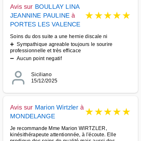
Avis sur
BOULLAY LINA
★
★
★
★
★
JEANNINE PAULINE
à
PORTES LES VALENCE
Soins du dos suite a une hernie discale ni
➕ Sympathique agreable toujours le sourire
professionnelle et très efficace
➖ Aucun point negatif
Siciliano
15/12/2025
Avis sur
Marion Wirtzler
à
★
★
★
★
★
MONDELANGE
Je recommande Mme Marion WIRTZLER,
kinésithérapeute attentionnée, à l'écoute. Elle
prodigue des soins de qualité mais aussi des