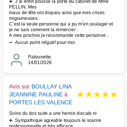
➕ J’ai enfin poussé la porte du cabinet de Mme
PELLIN. Mes
maux de tête ont disparu ainsi que mes crises
migraineuses.
C’est la seule personne qui a pu m’en soulager et
je ne sais comment la remercier .
A mes proches je recommande cette personne .
➖ Aucun point négatif pour moi
Patounette
14/01/2026
Avis sur
BOULLAY LINA
★
★
★
★
★
JEANNINE PAULINE
à
PORTES LES VALENCE
Soins du dos suite a une hernie discale ni
➕ Sympathique agreable toujours le sourire
professionnelle et très efficace