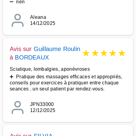
➖ rien
Aleana
14/12/2025
Avis sur
Guillaume Roulin
★
★
★
★
★
à
BORDEAUX
Sciatique, lombalgies, aponévroses
➕ Pratique des massages efficaces et appropriés,
conseils pour exercices à pratiquer entre chaque
seances . un seul patient par rendez-vous.
JPN33000
12/12/2025