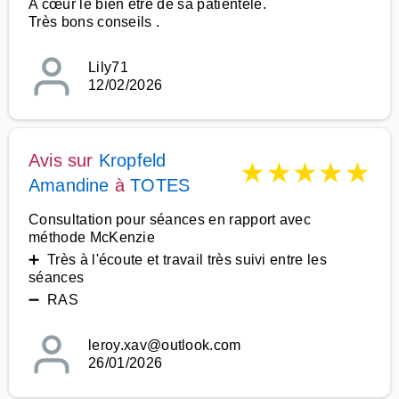
A cœur le bien être de sa patientele.
Très bons conseils .
Lily71
12/02/2026
Avis sur
Kropfeld
★
★
★
★
★
Amandine
à
TOTES
Consultation pour séances en rapport avec
méthode McKenzie
➕ Très à l'écoute et travail très suivi entre les
séances
➖ RAS
leroy.xav@outlook.com
26/01/2026