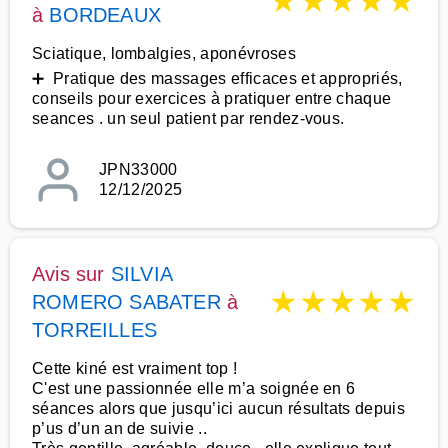
★
★
★
★
★
à
BORDEAUX
Sciatique, lombalgies, aponévroses
➕ Pratique des massages efficaces et appropriés,
conseils pour exercices à pratiquer entre chaque
seances . un seul patient par rendez-vous.
JPN33000
12/12/2025
Avis sur
SILVIA
★
★
★
★
★
ROMERO SABATER
à
TORREILLES
Cette kiné est vraiment top !
C'est une passionnée elle m’a soignée en 6
séances alors que jusqu’ici aucun résultats depuis
p’us d’un an de suivie ..