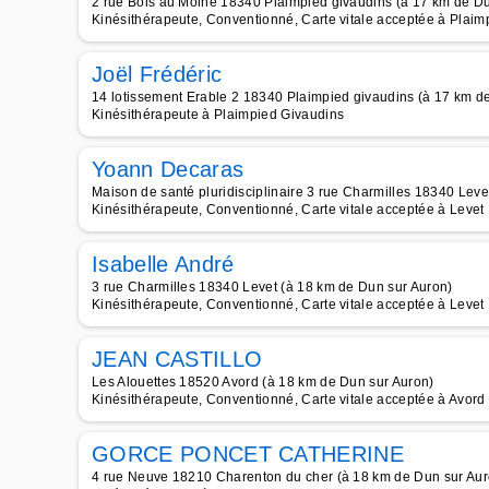
2 rue Bois au Moine 18340 Plaimpied givaudins (à 17 km de Du
Kinésithérapeute, Conventionné, Carte vitale acceptée à Plaim
Joël Frédéric
14 lotissement Erable 2 18340 Plaimpied givaudins (à 17 km d
Kinésithérapeute à Plaimpied Givaudins
Yoann Decaras
Maison de santé pluridisciplinaire 3 rue Charmilles 18340 Leve
Kinésithérapeute, Conventionné, Carte vitale acceptée à Levet
Isabelle André
3 rue Charmilles 18340 Levet (à 18 km de Dun sur Auron)
Kinésithérapeute, Conventionné, Carte vitale acceptée à Levet
JEAN CASTILLO
Les Alouettes 18520 Avord (à 18 km de Dun sur Auron)
Kinésithérapeute, Conventionné, Carte vitale acceptée à Avord
GORCE PONCET CATHERINE
4 rue Neuve 18210 Charenton du cher (à 18 km de Dun sur Aur