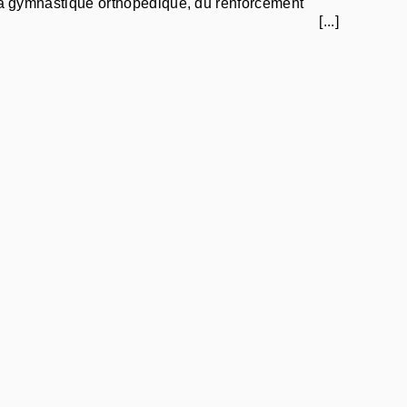
 la gymnastique orthopédique, du renforcement
[...]
massage anti cellulite, de la rééducation
e, de la rééducation épaule, de la rééducation