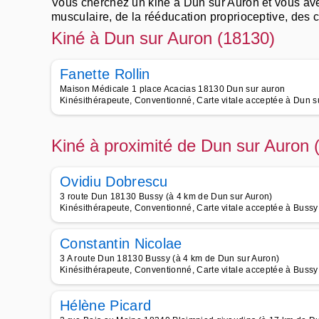
Vous cherchez un kiné à Dun sur Auron et vous ave
musculaire, de la rééducation proprioceptive, des 
Trouvez un bon kiné pres de chez soi pour faire un
Kiné à Dun sur Auron (18130)
périnéale.
Appelez les meilleurs kinésithérapeutes à Dun sur A
Fanette Rollin
cardiaque, de la kinésithérapie respiratoire, de la k
Maison Médicale 1 place Acacias 18130 Dun sur auron
Kinésithérapeute, Conventionné, Carte vitale acceptée à Dun s
Kiné à proximité de Dun sur Auron 
Ovidiu Dobrescu
3 route Dun 18130 Bussy (à 4 km de Dun sur Auron)
Kinésithérapeute, Conventionné, Carte vitale acceptée à Bussy
Constantin Nicolae
3 A route Dun 18130 Bussy (à 4 km de Dun sur Auron)
Kinésithérapeute, Conventionné, Carte vitale acceptée à Bussy
Hélène Picard