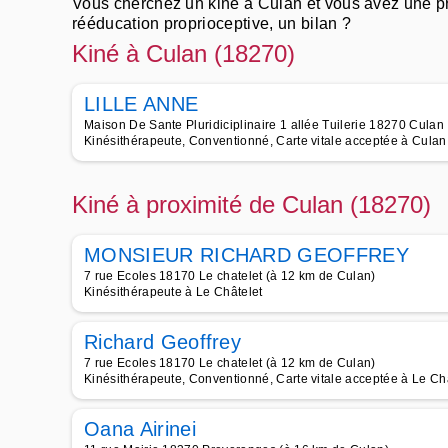
Vous cherchez un kiné à Culan et vous avez une pre
rééducation proprioceptive, un bilan ?
Trouvez un bon kiné pres de chez soi pour faire un
Kiné à Culan (18270)
respiratoire.
Appelez les meilleurs kinésithérapeutes à Culan pou
LILLE ANNE
de la rééducation après accouchement, de la kinési
Maison De Sante Pluridiciplinaire 1 allée Tuilerie 18270 Culan
Kinésithérapeute, Conventionné, Carte vitale acceptée à Culan
Kiné à proximité de Culan (18270)
MONSIEUR RICHARD GEOFFREY
7 rue Ecoles 18170 Le chatelet (à 12 km de Culan)
Kinésithérapeute à Le Châtelet
Richard Geoffrey
7 rue Ecoles 18170 Le chatelet (à 12 km de Culan)
Kinésithérapeute, Conventionné, Carte vitale acceptée à Le Ch
Oana Airinei