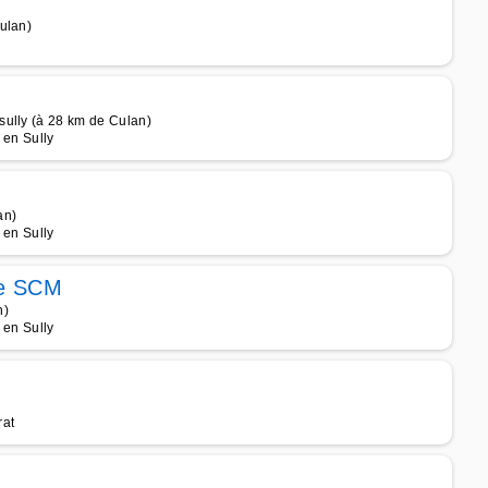
ulan)
sully (à 28 km de Culan)
 en Sully
an)
 en Sully
ie SCM
n)
 en Sully
rat