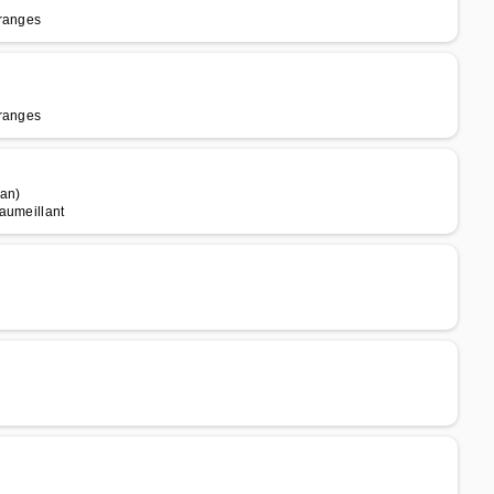
eranges
eranges
an)
aumeillant