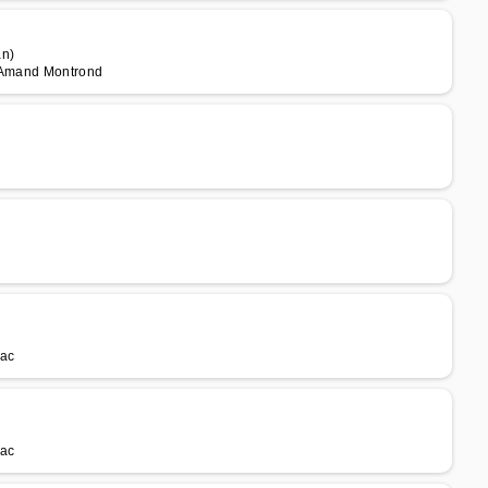
an)
t Amand Montrond
sac
sac