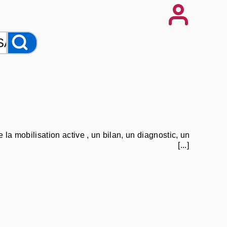
la mobilisation active , un bilan, un diagnostic, un
[...]
cation vestibulaire, de la rééducation machoire, de
n abdominale, de la rééducation après