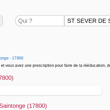
tonge - 17800
 vous avez une prescription pour faire de la rééducation, de 
 massage lymphatique, un massage anti cellulite, de la réédu
7800)
ver de Saintonge pour savoir s'il peut faire de la rééducatio
thérapie respiratoire, de la kinésithérapie vestibulaire.
 Saintonge (17800)