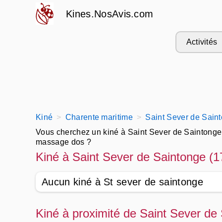
Kines.NosAvis.com
Activités
Kiné
Charente maritime
Saint Sever de Sain
Vous cherchez un kiné à Saint Sever de Saintonge et
massage dos ?
Trouvez un bon kiné pres de chez soi pour faire un
Kiné à Saint Sever de Saintonge (1
la rééducation cardiaque.
Appelez les meilleurs kinésithérapeutes à Saint Se
Aucun kiné à St sever de saintonge
accouchement, de la rééducation anale, de la kinési
Kiné à proximité de Saint Sever de