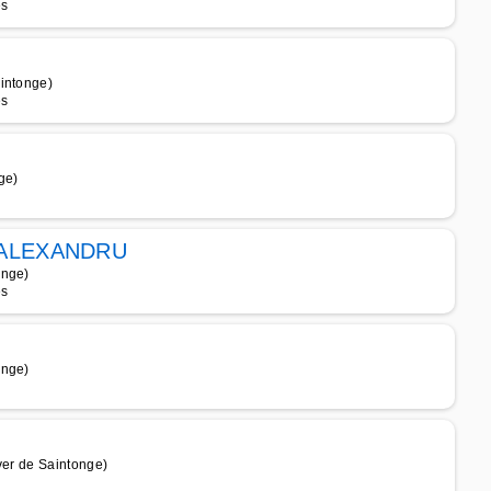
es
aintonge)
es
ge)
 ALEXANDRU
onge)
es
onge)
ver de Saintonge)