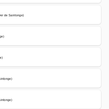
ver de Saintonge)
ge)
e)
aintonge)
aintonge)