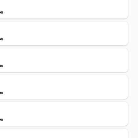
on
on
on
on
on