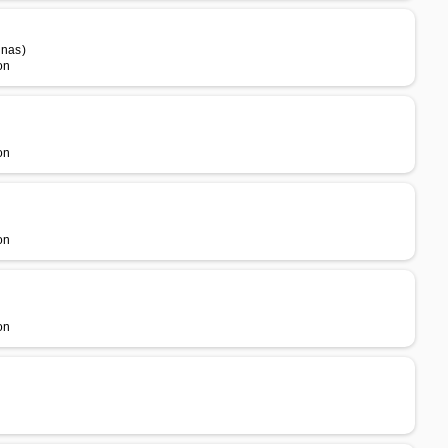
onas)
on
on
on
on