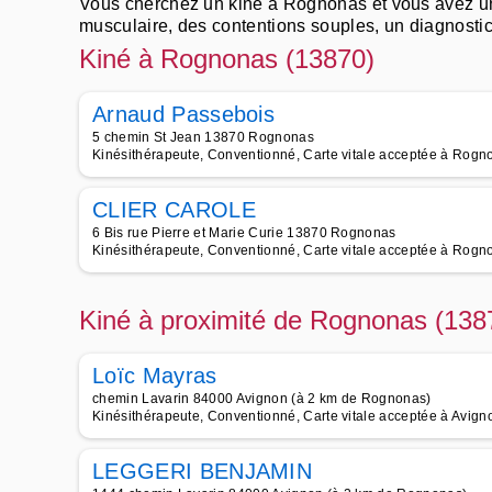
Vous cherchez un kiné à Rognonas et vous avez une 
musculaire, des contentions souples, un diagnostic
Trouvez un bon kiné pres de chez soi pour faire u
Kiné à Rognonas (13870)
respiratoire.
Appelez les meilleurs kinésithérapeutes à Rognonas 
Arnaud Passebois
abdominale, de la rééducation après accouchement
5 chemin St Jean 13870 Rognonas
Kinésithérapeute, Conventionné, Carte vitale acceptée à Rogn
CLIER CAROLE
6 Bis rue Pierre et Marie Curie 13870 Rognonas
Kinésithérapeute, Conventionné, Carte vitale acceptée à Rogn
Kiné à proximité de Rognonas (138
Loïc Mayras
chemin Lavarin 84000 Avignon (à 2 km de Rognonas)
Kinésithérapeute, Conventionné, Carte vitale acceptée à Avign
LEGGERI BENJAMIN