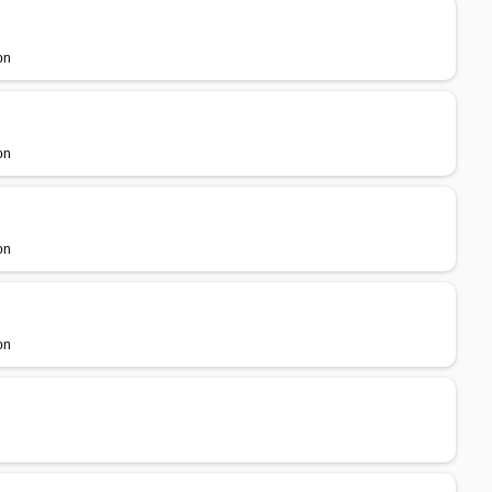
on
on
on
on